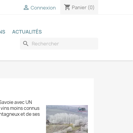
shopping_cart

Panier
(0)
Connexion
NS
ACTUALITÉS
search
 Savoie avec UN
s vins moins connus
ontagneux et de ses