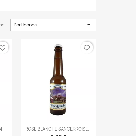

ar :
Pertinence
vorite_border
favorite_border
Aperçu rapide

l
ROSE BLANCHE SANCERROISE...