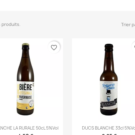
 4 produits.
Trier p
favorite_border
fa
Aperçu rapide
Aperçu rapide


NCHE LA RURALE 50cL 5%vol
DUCS BLANCHE 33cl 5%vo