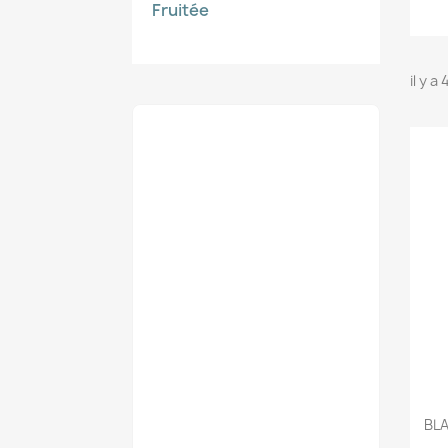
Fruitée
il y a
BLA