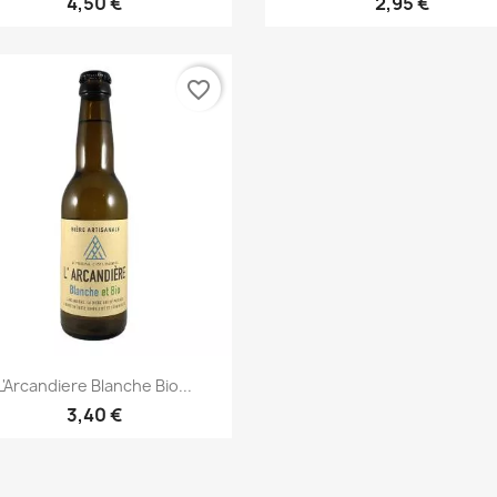
4,50 €
2,95 €
favorite_border
Aperçu rapide

L'Arcandiere Blanche Bio...
3,40 €