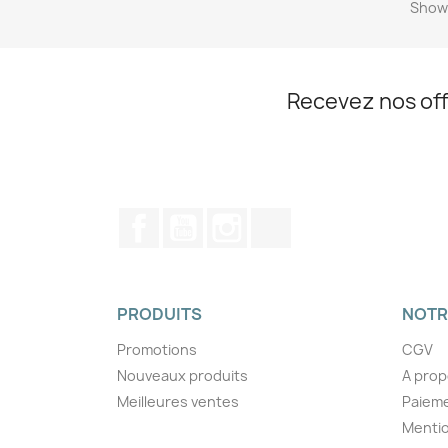
Showi
Recevez nos off
Facebook
YouTube
Instagram
TikTok
PRODUITS
NOTR
Promotions
CGV
Nouveaux produits
A pro
Meilleures ventes
Paieme
Mentio