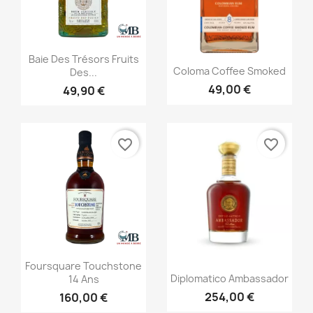
Aperçu rapide

Baie Des Trésors Fruits
Aperçu rapide

Coloma Coffee Smoked
Des...
49,00 €
49,90 €
favorite_border
favorite_border
Aperçu rapide

Foursquare Touchstone
Aperçu rapide

Diplomatico Ambassador
14 Ans
254,00 €
160,00 €