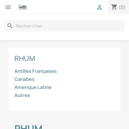
shopping_cart


(0)
search
RHUM
Antilles Françaises
Caraïbes
Amerique Latine
Autres
RHUM