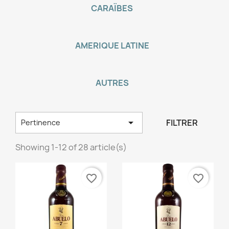
CARAÏBES
AMERIQUE LATINE
AUTRES

FILTRER
Pertinence
Showing 1-12 of 28 article(s)
favorite_border
favorite_border