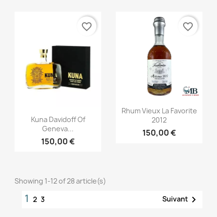
favorite_border
favorite_border
Aperçu rapide

Rhum Vieux La Favorite
Aperçu rapide

Kuna Davidoff Of
2012
Geneva...
150,00 €
150,00 €
Showing 1-12 of 28 article(s)
1

Suivant
2
3