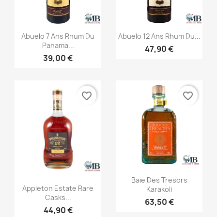
Aperçu rapide
Aperçu rapide


Abuelo 7 Ans Rhum Du
Abuelo 12 Ans Rhum Du...
Panama...
47,90 €
39,00 €
favorite_border
favorite_border
Aperçu rapide

Baie Des Tresors
Aperçu rapide

Appleton Estate Rare
Karakoli
Casks...
63,50 €
44,90 €