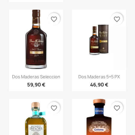
favorite_border
favorite_border
Aperçu rapide
Aperçu rapide


Dos Maderas Seleccion
Dos Maderas 5+5 PX
59,90 €
46,90 €
favorite_border
favorite_border