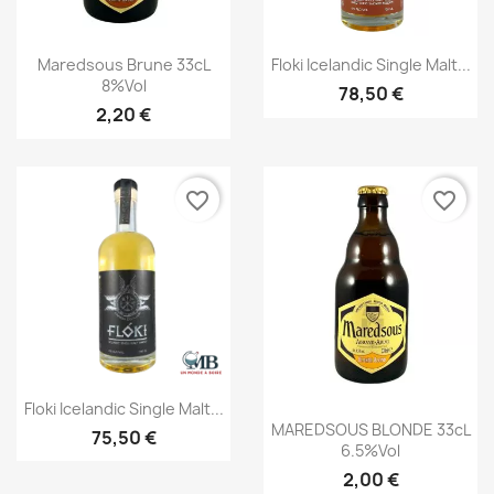
Aperçu rapide
Aperçu rapide


Maredsous Brune 33cL
Floki Icelandic Single Malt...
8%vol
78,50 €
2,20 €
favorite_border
favorite_border
Aperçu rapide

Floki Icelandic Single Malt...
Aperçu rapide

MAREDSOUS BLONDE 33cL
75,50 €
6.5%vol
2,00 €