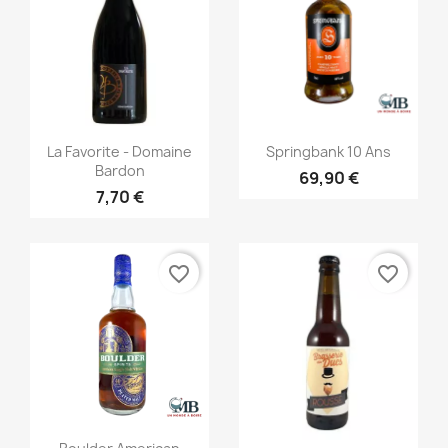
Aperçu rapide
Aperçu rapide


La Favorite - Domaine
Springbank 10 Ans
Bardon
69,90 €
7,70 €
favorite_border
favorite_border
Aperçu rapide
