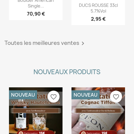
Boulder American
Aperçu rapide

DUCS ROUSSE 33cl
Single...
5.7%vol
70,90 €
2,95 €
Toutes les meilleures ventes

NOUVEAUX PRODUITS
NOUVEAU
NOUVEAU
favorite_border
favorite_border