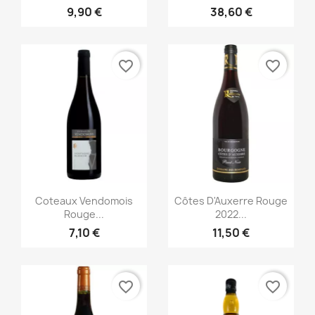
9,90 €
38,60 €
favorite_border
favorite_border
Aperçu rapide
Aperçu rapide


Coteaux Vendomois
Côtes D'Auxerre Rouge
Rouge...
2022...
7,10 €
11,50 €
favorite_border
favorite_border