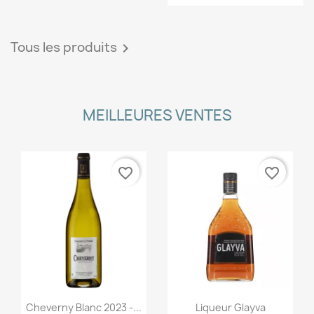
Tous les produits

MEILLEURES VENTES
favorite_border
favorite_border
Aperçu rapide
Aperçu rapide


Cheverny Blanc 2023 -...
Liqueur Glayva