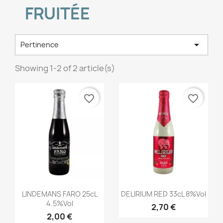
FRUITÉE

Pertinence
Showing 1-2 of 2 article(s)
favorite_border
favorite_border
Aperçu rapide
Aperçu rapide


LINDEMANS FARO 25cL
DELIRIUM RED 33cL 8%vol
4.5%vol
2,70 €
2,00 €