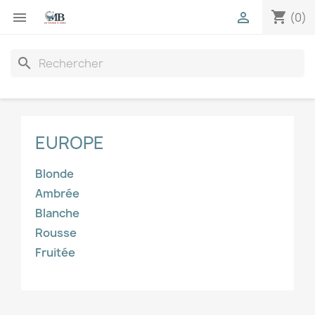
shopping_cart


(0)
search
EUROPE
Blonde
Ambrée
Blanche
Rousse
Fruitée