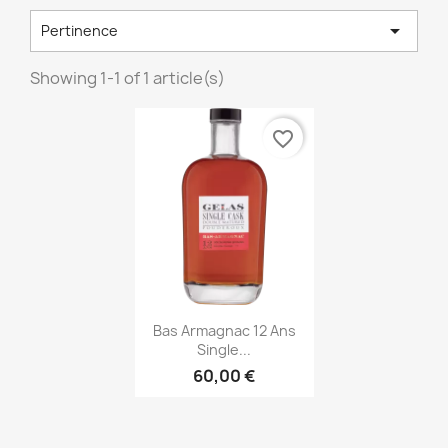

Pertinence
Showing 1-1 of 1 article(s)
favorite_border
Aperçu rapide

Bas Armagnac 12 Ans
Single...
60,00 €