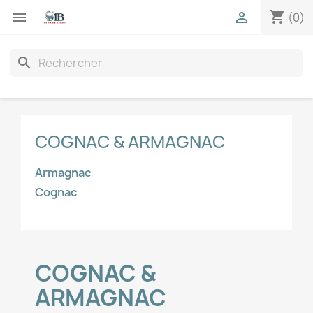
shopping_cart


(0)
search
COGNAC & ARMAGNAC
Armagnac
Cognac
COGNAC &
ARMAGNAC