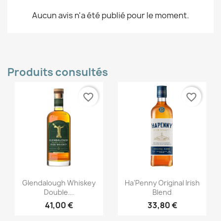
Aucun avis n'a été publié pour le moment.
Produits consultés
favorite_border
favorite_border
Aperçu rapide
Aperçu rapide


Glendalough Whiskey
Ha'Penny Original Irish
Double...
Blend
41,00 €
33,80 €