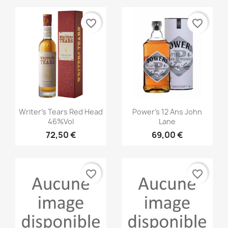
favorite_border
favorite_border
Aperçu rapide
Aperçu rapide


Writer's Tears Red Head
Power's 12 Ans John
46%vol
Lane
72,50 €
69,00 €
favorite_border
favorite_border