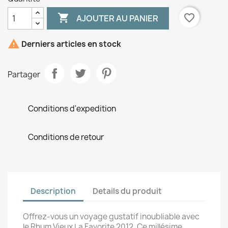

favorite_border
AJOUTER AU PANIER

Derniers articles en stock
Partager
Conditions d'expedition
Conditions de retour
Description
Details du produit
Offrez-vous un voyage gustatif inoubliable avec
le Rhum Vieux La Favorite 2012. Ce millésime