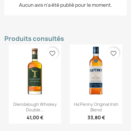
Aucun avis n'a été publié pour le moment.
Produits consultés
favorite_border
favorite_border
Aperçu rapide
Aperçu rapide


Glendalough Whiskey
Ha'Penny Original Irish
Double...
Blend
41,00 €
33,80 €