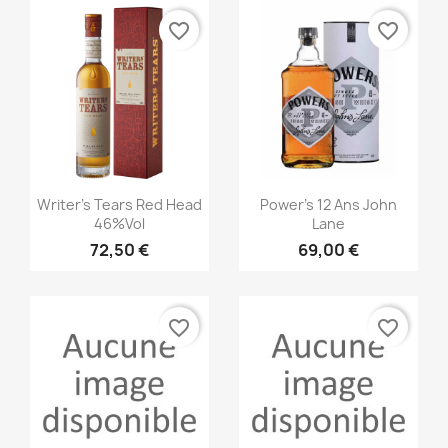
favorite_border
favorite_border
Aperçu rapide
Aperçu rapide


Writer's Tears Red Head
Power's 12 Ans John
46%vol
Lane
72,50 €
69,00 €
favorite_border
favorite_border